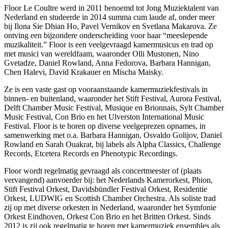
Floor Le Coultre werd in 2011 benoemd tot Jong Muziektalent van
Nederland en studeerde in 2014 summa cum laude af, onder meer
bij Ilona Sie Dhian Ho, Pavel Vernikov en Svetlana Makarova. Ze
ontving een bijzondere onderscheiding voor haar “meeslepende
muzikaliteit.” Floor is een veelgevraagd kamermusicus en trad op
met musici van wereldfaam, waaronder Olli Mustonen, Nino
Gvetadze, Daniel Rowland, Anna Fedorova, Barbara Hannigan,
Chen Halevi, David Krakauer en Mischa Maisky.
Ze is een vaste gast op vooraanstaande kamermuziekfestivals in
binnen- en buitenland, waaronder het Stift Festival, Aurora Festival,
Delft Chamber Music Festival, Musique en Brionnais, Sylt Chamber
Music Festival, Con Brio en het Ulverston International Music
Festival. Floor is te horen op diverse veelgeprezen opnames, in
samenwerking met o.a. Barbara Hannigan, Osvaldo Golijov, Daniel
Rowland en Sarah Ouakrat, bij labels als Alpha Classics, Challenge
Records, Etcetera Records en Phenotypic Recordings.
Floor wordt regelmatig gevraagd als concertmeester of (plaats
vervangend) aanvoerder bij: het Nederlands Kamerorkest, Phion,
Stift Festival Orkest, Davidsbündler Festival Orkest, Residentie
Orkest, LUDWIG en Scottish Chamber Orchestra. Als soliste trad
zij op met diverse orkesten in Nederland, waaronder het Symfonie
Orkest Eindhoven, Orkest Con Brio en het Britten Orkest. Sinds
2012 is zij ook regelmatig te horen met kamermuziek ensembles als