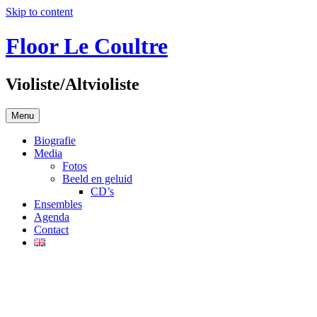
Skip to content
Floor Le Coultre
Violiste/Altvioliste
Menu
Biografie
Media
Fotos
Beeld en geluid
CD’s
Ensembles
Agenda
Contact